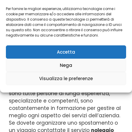
metri quadri, presso un capannone
Per fornire le migliori esperienze, utilizziamo tecnologie come i
attrezzato, viene custodita la flotta di
cookie per memorizzare e/o accedere alle informazioni del
autoveicoli dove garantiamo una
dispositivo. Il consenso a queste tecnologie ci permetterà di
elaborare dati come il comportamento di navigazione o ID unici
protezione costante delle carrozzerie e degli
su questo sito. Non acconsentire o ritirare il consenso può influire
interni dagli agenti atmosferici. Tutti i nostri
negativamente su alcune caratteristiche e funzioni.
veicoli vengono sottoposti, a ogni fine
servizio, al lavaggio e all’igienizzazione degli
Accetta
interni e degli esterni. Al fine di garantire
veicoli in perfette condizioni, tutta la flotta
Nega
viene controllata meccanicamente ed
elettricamente da officine specializzate,
Visualizza le preferenze
esterne, con cadenze regolari. Gli autisti
sono tutte persone di lunga esperienza,
specializzate e competenti, sono
costantemente in formazione per gestire al
meglio ogni aspetto dei servizi dell’azienda.
Se dovete organizzare uno spostamento o
un viaggio contattate il servizio
noleggio