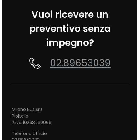
Vuoi ricevere un
preventivo senza
impegno?
02.89653039
Milano Bus srls
Pioltello
P.iva 10268730966
Telefono Ufficio:
02.89653039