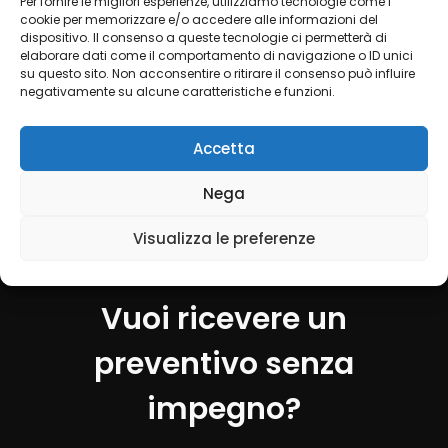
Per fornire le migliori esperienze, utilizziamo tecnologie come i
cookie per memorizzare e/o accedere alle informazioni del
dispositivo. Il consenso a queste tecnologie ci permetterà di
elaborare dati come il comportamento di navigazione o ID unici
su questo sito. Non acconsentire o ritirare il consenso può influire
negativamente su alcune caratteristiche e funzioni.
Hai bisogno di un parcheggio a malpensa consulta
il sito
www.parcheggio-malpensa.it
Accetta
Per il noleggio bus a Bergamo consultare il
Nega
sito:
Noleggio autobus Bergamo
Visualizza le preferenze
Vuoi ricevere un
preventivo senza
impegno?